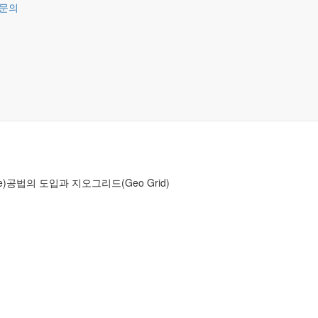
문의
le)공법
의 도입과 지오그리드(Geo Grid)