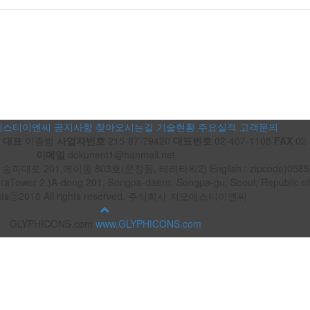
에스티이엔씨
공지사항
찾아오시는길
기술현황
주요실적
고객문의
씨
대표
이종범
사업자번호
215-87-79420
대표번호
02-407-1108
FAX
02-
이메일
dokunent1@hanmail.net
로 201,에이동 803호(문정동, 테라타워2) English : zipcode)05854 
aTower 2 )A-dong 201, Songpa-daero, Songpa-gu, Seoul, Republic o
ghtsⓒ2018 All rights reserved. 주식회사 지오에스티이엔씨
GLYPHICONS.com
www.GLYPHICONS.com