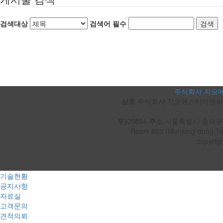
검색대상
검색어
필수
주식회사 지오
상호
주식회사 지오에스티이엔
우)
05854
주소
서울특별시 송파구 송파대
Room 803 (Munjung-dong,Ter
copyri
기술현황
공지사항
자료실
고객문의
견적의뢰