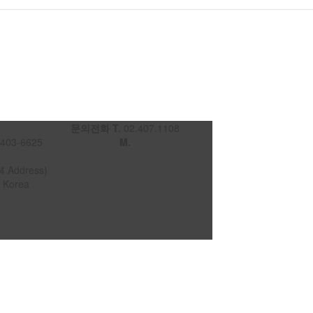
문의전화 T.
02.407.1108
403-6625
M.
Address)
f Korea