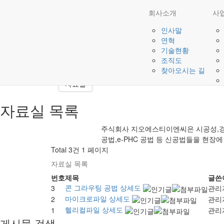
회사소개
사
건설의 글로벌 스탠다드– 주식회사 지오
인사말
우리는 "우리의 기술이 세계의 표준이 되는 일"을
연혁
기술현황
자료실
조직도
찾아오시는 길
자료실
자료실
목록
주식회사 지오에스티이엔씨
은 시공성,
공법,e-PHC 공법 등 신공법들을 현장
Total 3건
1 페이지
자료실 목록
번호
제목
글쓴
콘 그라우팅 공법 상세도
3
관리
마이크로파일 상세도
2
관리
헬리컬파일 상세도
1
관리
게시물 검색