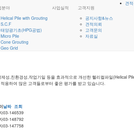
견적
업분야
사업실적
고객지원
에스티이엔씨
Helical Pile with Grouting
공지사항&뉴스
 소망합니다.
S.C.F
견적의뢰
태양광기초(HPG공법)
고객문의
Micro Pile
자료실
Cone Grouting
Geo Grid
경제성,친환경성,작업기일 등을 효과적으로 개선한
헬리컬파일(Helical Pi
에 적용하여 많은 고객들로부터 좋은 평가를 받고 있습니다.
이
날짜
조회
자
03-14
6539
자
03-14
8792
자
03-14
7758